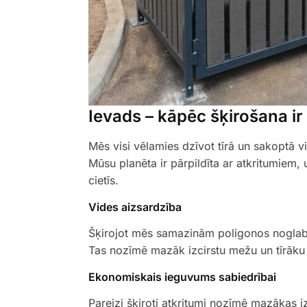
Ievads – kāpēc šķirošana ir
Mēs visi vēlamies dzīvot tīrā un sakoptā v
Mūsu planēta ir pārpildīta ar atkritumiem
cietīs.
Vides aizsardzība
Šķirojot mēs samazinām poligonos noglabā
Tas nozīmē mazāk izcirstu mežu un tīrāku
Ekonomiskais ieguvums sabiedrībai
Pareizi šķiroti atkritumi nozīmē mazākas i