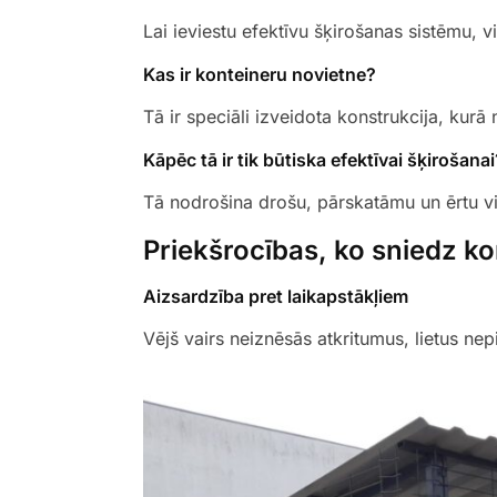
Lai ieviestu efektīvu šķirošanas sistēmu, vi
Kas ir konteineru novietne?
Tā ir speciāli izveidota konstrukcija, kurā 
Kāpēc tā ir tik būtiska efektīvai šķirošanai
Tā nodrošina drošu, pārskatāmu un ērtu vie
Priekšrocības, ko sniedz k
Aizsardzība pret laikapstākļiem
Vējš vairs neiznēsās atkritumus, lietus nep