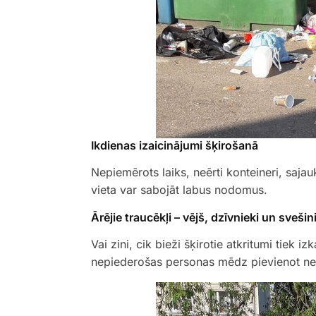
Ikdienas izaicinājumi šķirošanā
Nepiemērots laiks, neērti konteineri, sajauk
vieta var sabojāt labus nodomus.
Ārējie traucēkļi – vējš, dzīvnieki un svešin
Vai zini, cik bieži šķirotie atkritumi tiek i
nepiederošas personas mēdz pievienot nešķ