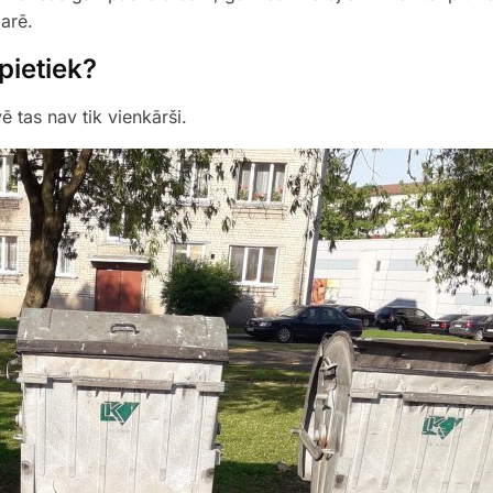
arē.
pietiek?
ē tas nav tik vienkārši.