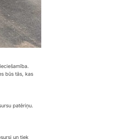
pieciešamība.
es būs tās, kas
ursu patēriņu.
sursi un tiek