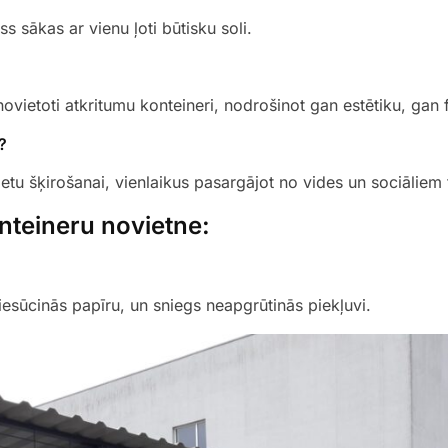
ss sākas ar vienu ļoti būtisku soli.
novietoti atkritumu konteineri, nodrošinot gan estētiku, gan f
?
tu šķirošanai, vienlaikus pasargājot no vides un sociāliem 
onteineru novietne
:
iesūcinās papīru, un sniegs neapgrūtinās piekļuvi.