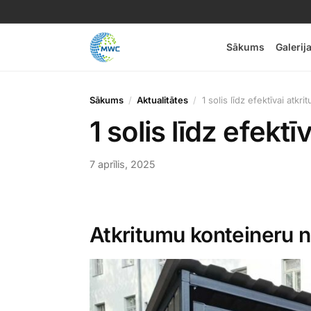
Sākums
Galerij
Sākums
Aktualitātes
1 solis līdz efektīvai atkr
1 solis līdz efekt
7 aprīlis, 2025
Atkritumu konteineru 