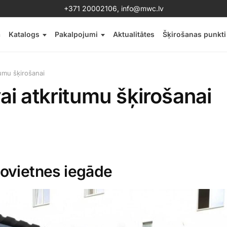
+371 20002106
,
info@mwc.lv
a
Katalogs
Pakalpojumi
Aktualitātes
Šķirošanas punkti
itumu šķirošanai
īvai atkritumu šķirošanai
novietnes iegāde