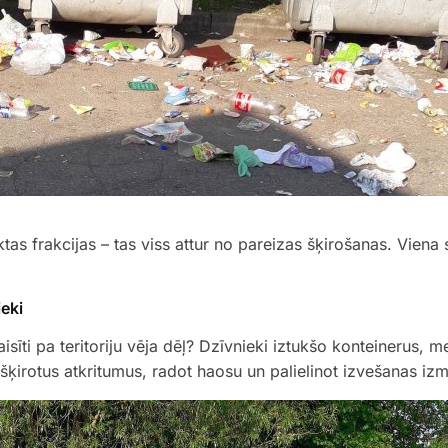
tas frakcijas – tas viss attur no pareizas šķirošanas. Viena s
ieki
zkaisīti pa teritoriju vēja dēļ? Dzīvnieki iztukšo konteinerus, 
irotus atkritumus, radot haosu un palielinot izvešanas iz