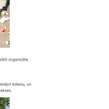
likti organizēta
meklējot ēdienu, un
maksas.