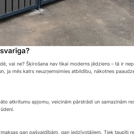
 svarīga?
idē, vai ne? Šķirošana nav tikai moderns jēdziens – tā ir ne
, un, ja mēs katrs neuzņemsimies atbildību, nākotnes paaudz
to atkritumu apjomu, veicinām pārstrādi un samazinām res
 ūdeni.
zmaksas gan pašvaldībām, gan iedzīvotājiem. Tiek taupīti re