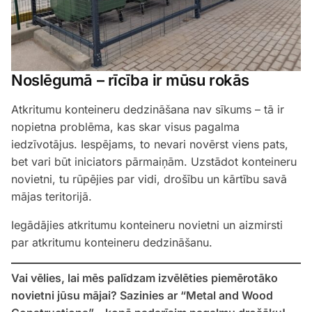
Noslēgumā – rīcība ir mūsu rokās
Atkritumu konteineru dedzināšana nav sīkums – tā ir
nopietna problēma, kas skar visus pagalma
iedzīvotājus. Iespējams, to nevari novērst viens pats,
bet vari būt iniciators pārmaiņām. Uzstādot konteineru
novietni, tu rūpējies par vidi, drošību un kārtību savā
mājas teritorijā.
Iegādājies atkritumu konteineru novietni un aizmirsti
par atkritumu konteineru dedzināšanu.
Vai vēlies, lai mēs palīdzam izvēlēties piemērotāko
novietni jūsu mājai? Sazinies ar “Metal and Wood