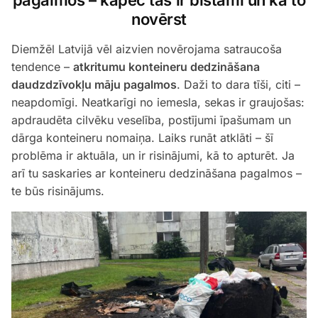
novērst
Diemžēl Latvijā vēl aizvien novērojama satraucoša
tendence –
atkritumu konteineru dedzināšana
daudzdzīvokļu māju pagalmos
. Daži to dara tīši, citi –
neapdomīgi. Neatkarīgi no iemesla, sekas ir graujošas:
apdraudēta cilvēku veselība, postījumi īpašumam un
dārga konteineru nomaiņa. Laiks runāt atklāti – šī
problēma ir aktuāla, un ir risinājumi, kā to apturēt. Ja
arī tu saskaries ar konteineru dedzināšana pagalmos –
te būs risinājums.