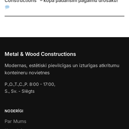
Constructions” – kopā padarīsim pagalmu drošāku!
Metal & Wood Constructions
Modernas, estētiski pievilcīgas un izturīgas atkritumu
konteineru novietnes
P.,O.,T.,C.,P. 8:00 - 17:00,
S., Sv. - Slēgts
NODERĪGI
Par Mums