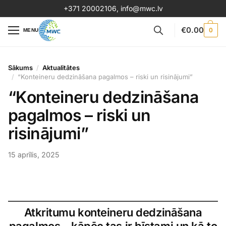
+371 20002106
,
info@mwc.lv
€
0.00
0
MENU
Sākums
Aktualitātes
“Konteineru dedzināšana pagalmos – riski un risinājumi”
“Konteineru dedzināšana
pagalmos – riski un
risinājumi”
15 aprīlis, 2025
Atkritumu konteineru dedzināšana
pagalmos – kāpēc tas ir bīstami un kā to