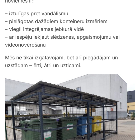
novietnes ir:
– izturīgas pret vandālismu
– pielāgotas dažādiem konteineru izmēriem
– viegli integrējamas jebkurā vidē
– ar iespēju iekļaut slēdzenes, apgaismojumu vai
videonovērošanu
Mēs ne tikai izgatavojam, bet arī piegādājam un
uzstādam – ērti, ātri un uzticami.