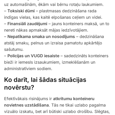
uz automašīnām, ēkām vai bērnu rotaļu laukumiem.
–
Toksiski dūmi
– plastmasas dedzināšana rada
indīgas vielas, kas kaitē elpošanas ceļiem un videi.
–
Finansiāli zaudējumi
– jauns konteiners maksā, un to
nereti nākas apmaksāt mājas iedzīvotājiem.
–
Nepatīkama smaka un nosodījums
– dedzināšana
atstāj smaku, pelnus un izraisa pamatotu apkārtējo
sašutumu.
–
Policijas un VUGD iesaiste
– sadedzināts konteiners
bieži ir iemesls izsaukumiem, izmeklēšanām un
administratīviem sodiem.
Ko darīt, lai šādas situācijas
novērstu?
Efektīvākais risinājums ir
atkritumu konteineru
novietnes uzstādīšana
. Tās ne tikai uzlabo pagalma
vizuālo izskatu, bet arī būtiski uzlabo drošību. Slēgtas,