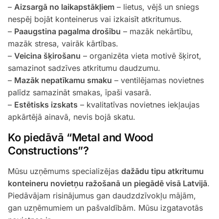
–
Aizsargā no laikapstākļiem
– lietus, vējš un sniegs
nespēj bojāt konteinerus vai izkaisīt atkritumus.
–
Paaugstina pagalma drošību
– mazāk nekārtību,
mazāk stresa, vairāk kārtības.
–
Veicina šķirošanu
– organizēta vieta motivē šķirot,
samazinot sadzīves atkritumu daudzumu.
–
Mazāk nepatīkamu smaku
– ventilējamas novietnes
palīdz samazināt smakas, īpaši vasarā.
–
Estētisks izskats
– kvalitatīvas novietnes iekļaujas
apkārtējā ainavā, nevis bojā skatu.
Ko piedāvā “Metal and Wood
Constructions”?
Mūsu uzņēmums specializējas
dažādu tipu atkritumu
konteineru novietņu ražošanā un piegādē visā Latvijā
.
Piedāvājam risinājumus gan daudzdzīvokļu mājām,
gan uzņēmumiem un pašvaldībām. Mūsu izgatavotās