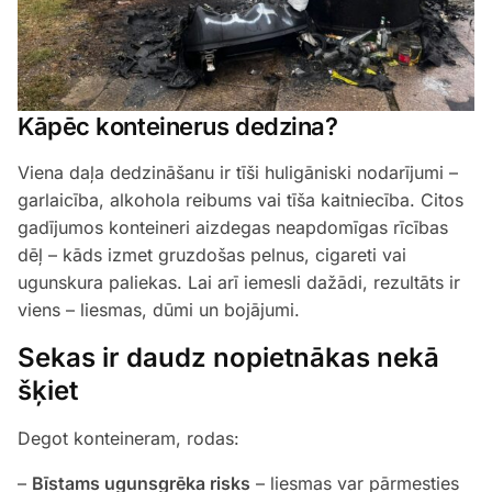
Kāpēc konteinerus dedzina?
Viena daļa dedzināšanu ir tīši huligāniski nodarījumi –
garlaicība, alkohola reibums vai tīša kaitniecība. Citos
gadījumos konteineri aizdegas neapdomīgas rīcības
dēļ – kāds izmet gruzdošas pelnus, cigareti vai
ugunskura paliekas. Lai arī iemesli dažādi, rezultāts ir
viens – liesmas, dūmi un bojājumi.
Sekas ir daudz nopietnākas nekā
šķiet
Degot konteineram, rodas:
–
Bīstams ugunsgrēka risks
– liesmas var pārmesties