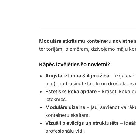
Modulāra atkritumu konteineru novietne 
teritorijām, piemēram, dzīvojamo māju ko
Kāpēc izvēlēties šo novietni?
Augsta izturība & ilgmūžība
– izgatavo
mm), nodrošinot stabilu un drošu konstr
Estētisks koka apdare
– krāsoti koka dē
ietekmes.
Modulārs dizains
– ļauj savienot vairāk
konteineru skaitam.
Vizuāli pievilcīgs un strukturēts
– ideāl
profesionālu vidi.