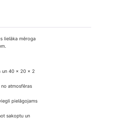
s lielāka mēroga
em.
m un 40 × 20 × 2
u no atmosfēras
viegli pielāgojams
inot sakoptu un