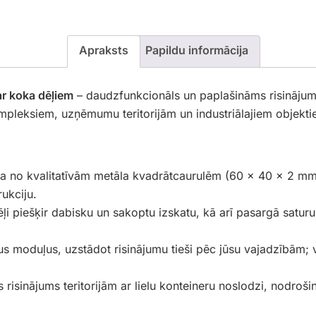
Apraksts
Papildu informācija
ar koka dēļiem
– daudzfunkcionāls un paplašināms risinājum
mpleksiem, uzņēmumu teritorijām un industriālajiem objekti
ta no kvalitatīvām metāla kvadrātcaurulēm (60 × 40 × 2 m
ukciju.
ļi piešķir dabisku un sakoptu izskatu, kā arī pasargā satur
us moduļus, uzstādot risinājumu tieši pēc jūsu vajadzībām; 
s risinājums teritorijām ar lielu konteineru noslodzi, nodroš