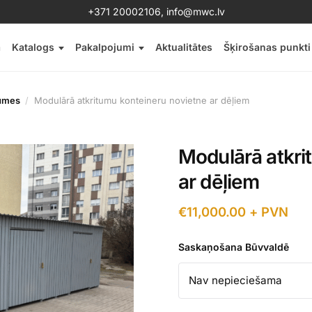
+371 20002106
,
info@mwc.lv
a
Katalogs
Pakalpojumi
Aktualitātes
Šķirošanas punkti
jumes
Modulārā atkritumu konteineru novietne ar dēļiem
Modulārā atkri
ar dēļiem
€
11,000.00
+ PVN
Saskaņošana Būvvaldē