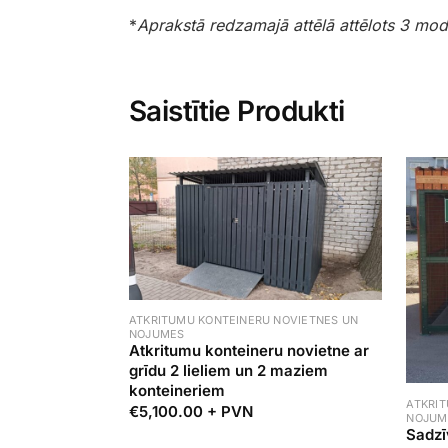
*
Aprakstā redzamajā attēlā attēlots 3 mod
Saistītie Produkti
ATKRITUMU KONTEINERU NOVIETNES UN
NOJUMES
Atkritumu konteineru novietne ar
grīdu 2 lieliem un 2 maziem
konteineriem
ATKRI
€
5,100.00
+ PVN
NOJUM
Sadzī