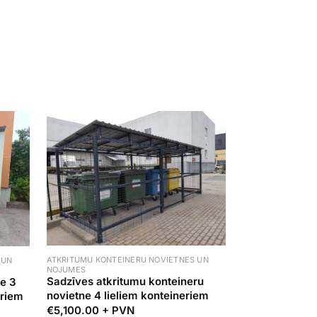
ATKRITUMU KONTEINERU NOVIETNES UN
 UN
NOJUMES
Sadzīves atkritumu konteineru
ne 3
novietne 4 lieliem konteineriem
eriem
€
5,100.00
+ PVN