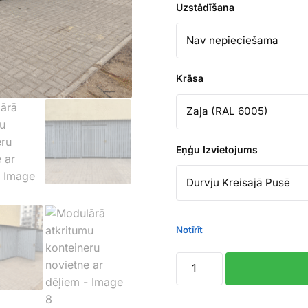
Uzstādīšana
Krāsa
Eņģu Izvietojums
Notīrīt
Modulārā atkritumu konte