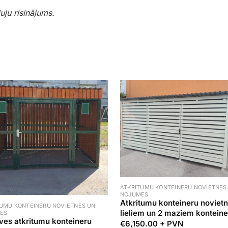
uļu risinājums.
ATKRITUMU KONTEINERU NOVIETNES
NOJUMES
Atkritumu konteineru noviet
TUMU KONTEINERU NOVIETNES UN
lieliem un 2 maziem kontein
ES
ves atkritumu konteineru
€
6,150.00
+ PVN