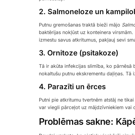
2. Salmoneloze un kampilo
Putnu gremošanas traktā bieži mājo
Salmo
baktērijas nokļūst uz konteinera virsmām.
izmestu savus atkritumus, pakļauj sevi sm
3. Ornitoze (psitakoze)
Tā ir akūta infekcijas slimība, ko pārnēsā b
nokaltušu putnu ekskrementu daļiņas. Tā i
4. Parazīti un ērces
Putni pie atkritumu tvertnēm atstāj ne tika
var viegli pārceļot uz mājdzīvniekiem vai c
Problēmas sakne: Kāpē