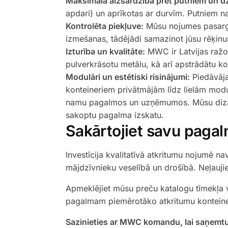
Maksimāla aizsardzība pret putniem un d
apdari) un aprīkotas ar durvīm. Putniem na
Kontrolēta piekļuve:
Mūsu nojumes pasargā
izmešanas, tādējādi samazinot jūsu rēķin
Izturība un kvalitāte:
MWC ir Latvijas ražot
pulverkrāsotu metālu, kā arī apstrādātu kok
Modulāri un estētiski risinājumi:
Piedāvāj
konteineriem privātmājām līdz lielām modu
namu pagalmos un uzņēmumos. Mūsu dizaini
sakoptu pagalma izskatu.
Sakārtojiet savu pagal
Investīcija kvalitatīvā atkritumu nojumē nav
mājdzīvnieku veselībā un drošībā. Neļaujie
Apmeklējiet mūsu preču katalogu tīmekļa 
pagalmam piemērotāko atkritumu konteine
Sazinieties ar MWC komandu, lai saņemtu