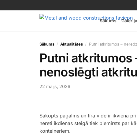
Sākums
Galerij
Sākums
Aktualitātes
Putni atkritumos – neredz
Putni atkritumos
nenoslēgti atkrit
22 maijs, 2026
Sakopts pagalms un tīra vide ir ikviena p
nereti ikdienas steigā tiek piemirsts par k
konteineriem.