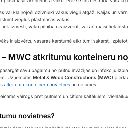
rt plastmasas konteinera vāku. Praksē tas nestrādā vairāku 
vai klaiņojoši dzīvnieki vākus viegli atgāž. Kaijas un vārna
 pastumt vieglus plastmasas vākus.
tiek izmesti, vāku pilnībā neaizverot, vai arī maisi tiek atstā
vāks ir aizvērts, vasaras karstumā atkritumi sakarst, izplato
ms – MWC atkritumu konteineru n
 pasargāt savu pagalmu no putnu invāzijas un infekciju izplat
rtnēm. Uzņēmums
Metal & Wood Constructions (MWC)
piedāv
es
atkritumu konteineru novietnes
un nojumes.
eicams vairogs pret putniem un citiem kaitēkļiem, vienlaiku
itumu novietnes?