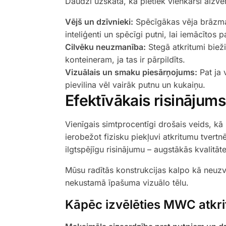
Daudzi uzskata, ka pietiek vienkārši aizvē
Vējš un dzīvnieki:
Spēcīgākas vēja brāzmas 
inteliģenti un spēcīgi putni, lai iemācītos
Cilvēku neuzmanība:
Stegā atkritumi bieži 
konteineram, ja tas ir pārpildīts.
Vizuālais un smaku piesārņojums:
Pat ja 
pievilina vēl vairāk putnu un kukaiņu.
Efektīvākais risināju
Vienīgais simtprocentīgi drošais veids, kā
ierobežot fizisku piekļuvi atkritumu tve
ilgtspējīgu risinājumu – augstākās kvalitāt
Mūsu radītās konstrukcijas kalpo kā neuzv
nekustamā īpašuma vizuālo tēlu.
Kāpēc izvēlēties MWC atkr