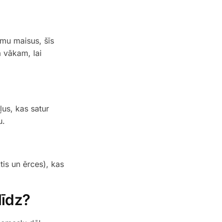
umu maisus, šīs
 vākam, lai
ļus, kas satur
u.
tis un ērces), kas
līdz?