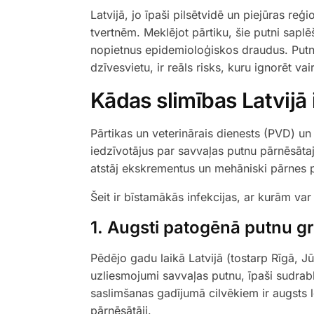
Latvijā, jo īpaši pilsētvidē un piejūras reģ
tvertnēm. Meklējot pārtiku, šie putni saplē
nopietnus epidemioloģiskos draudus. Putnu 
dzīvesvietu, ir reāls risks, kuru ignorēt vai
Kādas slimības Latvijā 
Pārtikas un veterinārais dienests (PVD) un 
iedzīvotājus par savvaļas putnu pārnēsātaj
atstāj ekskrementus un mehāniski pārnes 
Šeit ir bīstamākās infekcijas, ar kurām var
1. Augsti patogēnā putnu gr
Pēdējo gadu laikā Latvijā (tostarp Rīgā, Jū
uzliesmojumi savvaļas putnu, īpaši sudrabka
saslimšanas gadījumā cilvēkiem ir augsts l
pārnēsātāji.