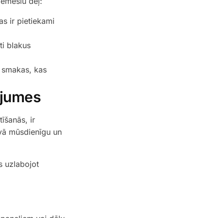
iemeslu dēļ:
s ir pietiekami
ti blakus
t smakas, kas
ojumes
īšanās, ir
ā mūsdienīgu un
s uzlabojot