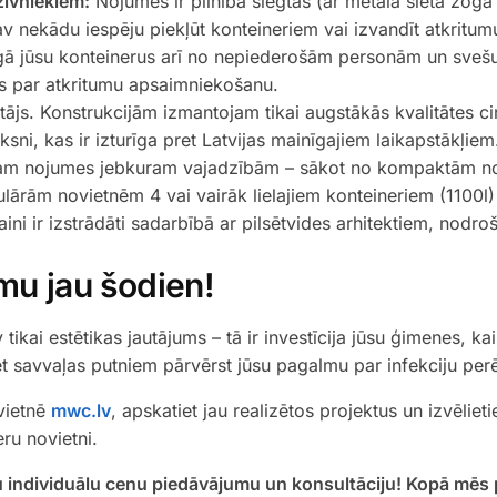
zīvniekiem:
Nojumes ir pilnībā slēgtas (ar metāla sieta žoga
v nekādu iespēju piekļūt konteineriem vai izvandīt atkritum
 jūsu konteinerus arī no nepiederošām personām un svešu
us par atkritumu apsaimniekošanu.
ājs. Konstrukcijām izmantojam tikai augstākās kvalitātes c
sni, kas ir izturīga pret Latvijas mainīgajiem laikapstākļiem
am nojumes jebkuram vajadzībām – sākot no kompaktām n
lārām novietnēm 4 vai vairāk lielajiem konteineriem (1100l
 ir izstrādāti sadarbībā ar pilsētvides arhitektiem, nodro
mu jau šodien!
 tikai estētikas jautājums – tā ir investīcija jūsu ģimenes, k
t savvaļas putniem pārvērst jūsu pagalmu par infekciju perē
vietnē
mwc.lv
, apskatiet jau realizētos projektus un izvēlie
ru novietni.
 individuālu cenu piedāvājumu un konsultāciju! Kopā mēs p