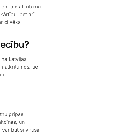
esiem pie atkritumu
kārtību, bet arī
r cilvēka
iecību?
ina Latvijas
m atkritumos, tie
mi.
utnu gripas
akcīnas, un
 var būt šī vīrusa