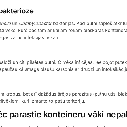
bakterioze
nella
un
Campylobacter
baktērijas. Kad putni saplēš atkrit
 Cilvēks, kurš pēc tam ar kailām rokām pieskaras konteinera
agas zarnu infekcijas riskam.
aloži un citi pilsētas putni. Cilvēks inficējas, ieelpojot putek
zpaužas kā smags plaušu karsonis ar drudzi un intoksikācij
i mikrobus, bet arī dažādus ārējos parazītus (putnu utis, blak
ilvēkiem, kuri izmanto to pašu teritoriju.
c parastie konteineru vāki nepa