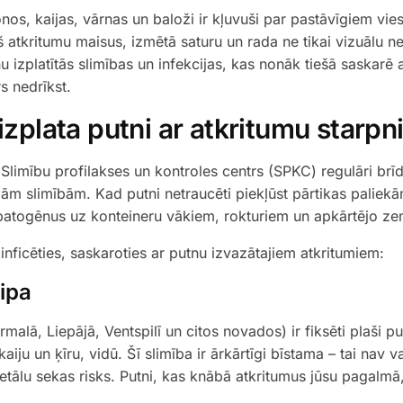
ionos, kaijas, vārnas un baloži ir kļuvuši par pastāvīgiem vi
š atkritumu maisus, izmētā saturu un rada ne tikai vizuālu ne
izplatītās slimības un infekcijas, kas nonāk tiešā saskarē a
rs nedrīkst.
izplata putni ar atkritumu starpn
Slimību profilakses un kontroles centrs (SPKC) regulāri brīd
ām slimībām. Kad putni netraucēti piekļūst pārtikas paliekā
patogēnus uz konteineru vākiem, rokturiem un apkārtējo ze
 inficēties, saskaroties ar putnu izvazātajiem atkritumiem:
ipa
rmalā, Liepājā, Ventspilī un citos novados) ir fiksēti plaši p
iju un ķīru, vidū. Šī slimība ir ārkārtīgi bīstama – tai nav v
etālu sekas risks. Putni, kas knābā atkritumus jūsu pagalmā,