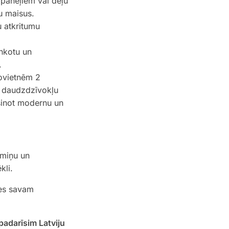
 paneļiem vai dēļu
u maisus.
 atkritumu
inkotu un
.
ovietnēm 2
) daudzdzīvokļu
šinot modernu un
aimiņu un
kli.
ties savam
adarīsim Latviju