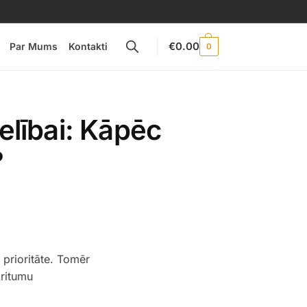
€
0.00
Par Mums
Kontakti
0
elībai: Kāpēc
?
 prioritāte. Tomēr
kritumu