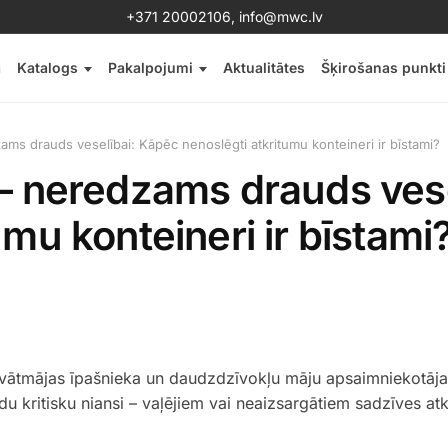
+371 20002106
,
info@mwc.lv
a
Katalogs
Pakalpojumi
Aktualitātes
Šķirošanas punkti
ams drauds veselībai: Kāpēc nenoslēgti atkritumu konteineri ir bīstami?
 – neredzams drauds ves
umu konteineri ir bīstami
rivātmājas īpašnieka un daudzdzīvokļu māju apsaimniekotāja
ādu kritisku niansi – vaļējiem vai neaizsargātiem sadzīves at