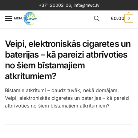
+371 20002106
,
info@mwc.lv
€
0.00
0
MENU
Veipi, elektroniskās cigaretes un
baterijas – kā pareizi atbrīvoties
no šiem bīstamajiem
atkritumiem?
Bīstamie atkritumi – daudz tuvāk, nekā domājam.
Veipi, elektroniskās cigaretes un baterijas – kā pareizi
atbrīvoties no šiem bīstamajiem atkritumiem?