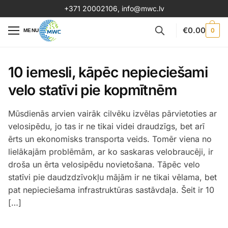
+371 20002106
,
info@mwc.lv
€
0.00
0
MENU
10 iemesli, kāpēc nepieciešami
velo statīvi pie kopmītnēm
Mūsdienās arvien vairāk cilvēku izvēlas pārvietoties ar
velosipēdu, jo tas ir ne tikai videi draudzīgs, bet arī
ērts un ekonomisks transporta veids. Tomēr viena no
lielākajām problēmām, ar ko saskaras velobraucēji, ir
droša un ērta velosipēdu novietošana. Tāpēc velo
statīvi pie daudzdzīvokļu mājām ir ne tikai vēlama, bet
pat nepieciešama infrastruktūras sastāvdaļa. Šeit ir 10
[…]