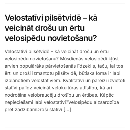
Velostatīvi pilsētvidē – kā
veicināt drošu un ērtu
velosipēdu novietošanu?
Velostatīvi pilsētvidē – kā veicināt drošu un ērtu
velosipēdu novietošanu? Mūsdienās velosipēdi kļūst
arvien populārāks pārvietošanās līdzeklis, taču, lai tos
ērti un droši izmantotu pilsētvidē, būtiska loma ir labi
izplānotiem velostatīviem. Kvalitatīvi un pareizi izvietoti
statīvi palīdz veicināt velokultūras attīstību, kā arī
nodrošina velobraucēju drošību un ērtības. Kāpēc
nepieciešami labi velostatīvi?Velosipēdu aizsardzība
pret zādzībāmDroši statīvi […]