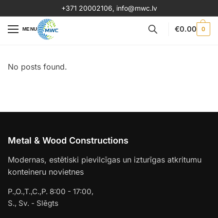
+371 20002106
,
info@mwc.lv
€
0.00
0
MENU
No posts found.
Metal & Wood Constructions
Modernas, estētiski pievilcīgas un izturīgas atkritumu
konteineru novietnes
P.,O.,T.,C.,P. 8:00 - 17:00,
S., Sv. - Slēgts