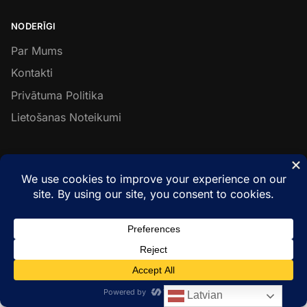
NODERĪGI
Par Mums
Kontakti
Privātuma Politika
Lietošanas Noteikumi
SEKO MUMS
Facebook
Instagram
LinkedIn
© Metal & Wood Constructions 2026
Latvian