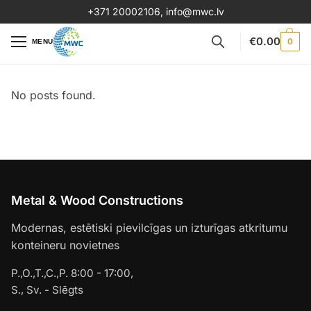
+371 20002106
,
info@mwc.lv
€
0.00
0
MENU
No posts found.
Metal & Wood Constructions
Modernas, estētiski pievilcīgas un izturīgas atkritumu
konteineru novietnes
P.,O.,T.,C.,P. 8:00 - 17:00,
S., Sv. - Slēgts