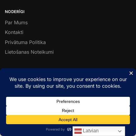
NODERĪGI
Par Mums
Kontakti
Privātuma Politika
Lietošanas Noteikumi
SEKO MUMS
Facebook
Instagram
LinkedIn
© Metal & Wood Constructions 2026
Latvian