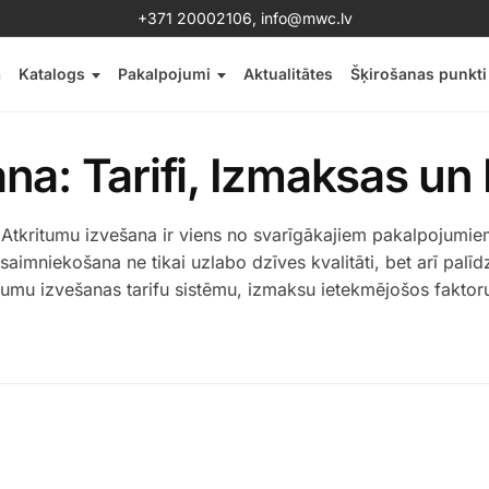
+371 20002106
,
info@mwc.lv
a
Katalogs
Pakalpojumi
Aktualitātes
Šķirošanas punkti
na: Tarifi, Izmaksas un 
s Atkritumu izvešana ir viens no svarīgākajiem pakalpojumie
apsaimniekošana ne tikai uzlabo dzīves kvalitāti, bet arī pal
itumu izvešanas tarifu sistēmu, izmaksu ietekmējošos fakto