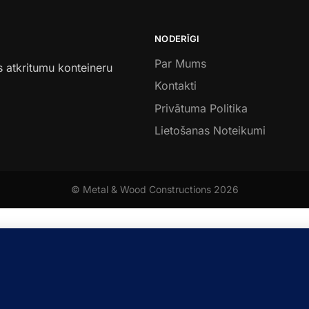
NODERĪGI
Par Mums
s atkritumu konteineru
Kontakti
Privātuma Politika
Lietošanas Noteikumi
© Metal & Wood Constructions 2026