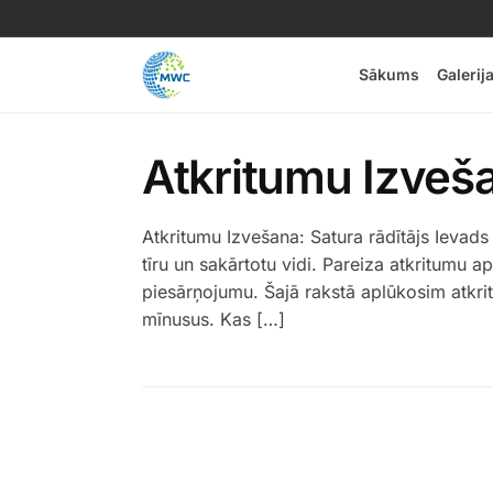
Sākums
Galerij
Atkritumu Izveša
Atkritumu Izvešana: Satura rādītājs Ievad
tīru un sakārtotu vidi. Pareiza atkritumu 
piesārņojumu. Šajā rakstā aplūkosim atkr
mīnusus. Kas […]