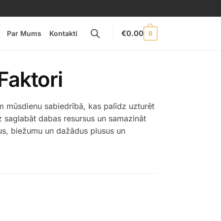
€
0.00
Par Mums
Kontakti
0
Faktori
m mūsdienu sabiedrībā, kas palīdz uzturēt
īdz saglabāt dabas resursus un samazināt
rus, biežumu un dažādus plusus un