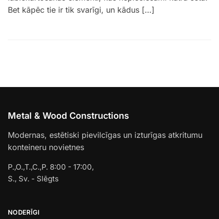
Bet kāpēc tie ir tik svarīgi, un kādus […]
Metal & Wood Constructions
Modernas, estētiski pievilcīgas un izturīgas atkritumu
konteineru novietnes
P.,O.,T.,C.,P. 8:00 - 17:00,
S., Sv. - Slēgts
NODERĪGI