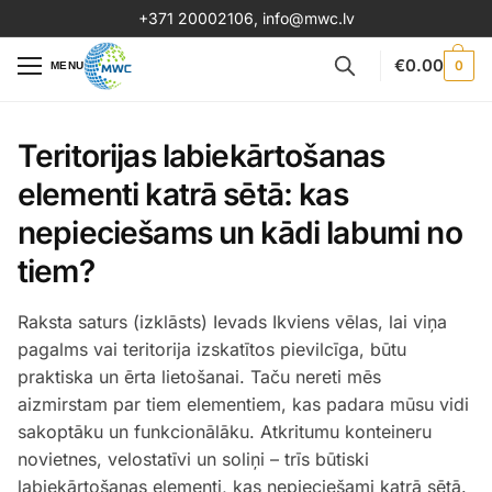
+371 20002106
,
info@mwc.lv
€
0.00
0
MENU
Teritorijas labiekārtošanas
elementi katrā sētā: kas
nepieciešams un kādi labumi no
tiem?
Raksta saturs (izklāsts) Ievads Ikviens vēlas, lai viņa
pagalms vai teritorija izskatītos pievilcīga, būtu
praktiska un ērta lietošanai. Taču nereti mēs
aizmirstam par tiem elementiem, kas padara mūsu vidi
sakoptāku un funkcionālāku. Atkritumu konteineru
novietnes, velostatīvi un soliņi – trīs būtiski
labiekārtošanas elementi, kas nepieciešami katrā sētā.