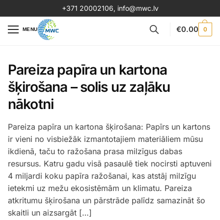
+371 20002106
,
info@mwc.lv
€
0.00
0
MENU
Pareiza papīra un kartona
šķirošana – solis uz zaļāku
nākotni
Pareiza papīra un kartona šķirošana: Papīrs un kartons
ir vieni no visbiežāk izmantotajiem materiāliem mūsu
ikdienā, taču to ražošana prasa milzīgus dabas
resursus. Katru gadu visā pasaulē tiek nocirsti aptuveni
4 miljardi koku papīra ražošanai, kas atstāj milzīgu
ietekmi uz mežu ekosistēmām un klimatu. Pareiza
atkritumu šķirošana un pārstrāde palīdz samazināt šo
skaitli un aizsargāt […]