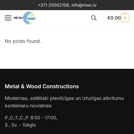
+371 20002106
,
info@mwc.lv
€
0.00
0
MENU
No posts found.
Metal & Wood Constructions
Modernas, estētiski pievilcīgas un izturīgas atkritumu
konteineru novietnes
P.,O.,T.,C.,P. 8:00 - 17:00,
S., Sv. - Slēgts