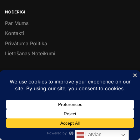
NODERĪGI
Par Mums
Kontakti
Privātuma Politika
Lietošanas Noteikumi
SEKO MUMS
Facebook
Instagram
LinkedIn
© Metal & Wood Constructions 2026
Latvian