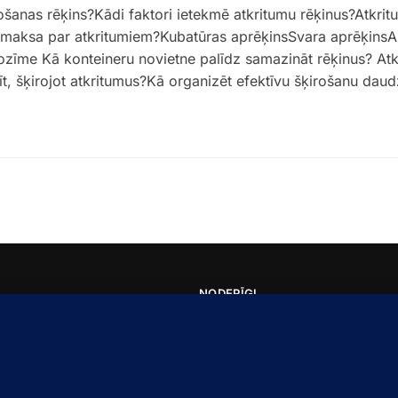
košanas rēķins?Kādi faktori ietekmē atkritumu rēķinus?Atkr
āta maksa par atkritumiem?Kubatūras aprēķinsSvara aprēķi
ozīme Kā konteineru novietne palīdz samazināt rēķinus? Atkr
t, šķirojot atkritumus?Kā organizēt efektīvu šķirošanu da
NODERĪGI
Par Mums
s atkritumu konteineru
Kontakti
Privātuma Politika