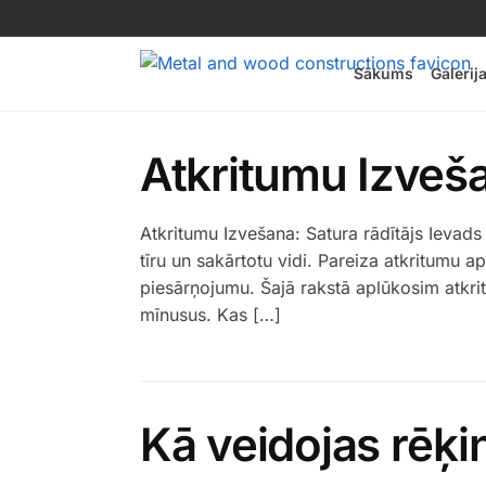
Sākums
Galerij
Atkritumu Izveša
Atkritumu Izvešana: Satura rādītājs Ievad
tīru un sakārtotu vidi. Pareiza atkritumu 
piesārņojumu. Šajā rakstā aplūkosim atkr
mīnusus. Kas […]
Kā veidojas rēķi