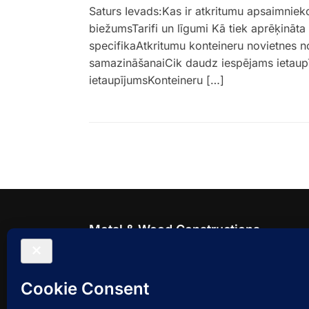
Saturs Ievads:Kas ir atkritumu apsaimnie
biežumsTarifi un līgumi Kā tiek aprēķin
specifikaAtkritumu konteineru novietnes n
samazināšanaiCik daudz iespējams ietaupī
ietaupījumsKonteineru […]
Metal & Wood Constructions
Modernas, estētiski pievilcīgas un izturīga
novietnes
P.,O.,T.,C.,P. 8:00 - 17:00,