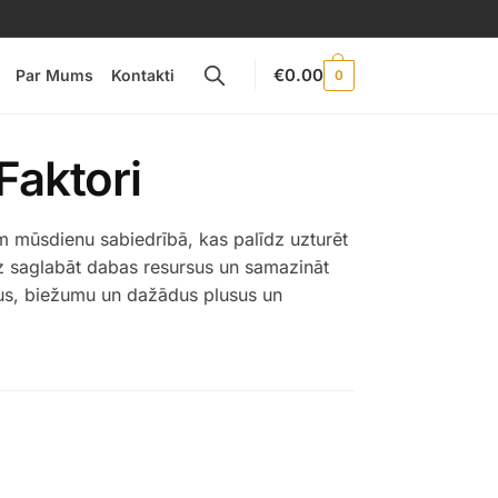
€
0.00
Par Mums
Kontakti
0
Faktori
m mūsdienu sabiedrībā, kas palīdz uzturēt
īdz saglabāt dabas resursus un samazināt
rus, biežumu un dažādus plusus un