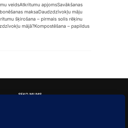
itumu veidsAtkritumu apjomsSavākšanas
nsAbonēšanas maksaDaudzdzīvokļu māju
itumu šķirošana – pirmais solis rēķinu
udzdzīvokļu mājā?Kompostēšana – papildus
SEKO MUMS
Facebook
Instagram
LinkedIn