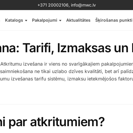
+371 20002106
,
info@mwc.lv
a
Katalogs
Pakalpojumi
Aktualitātes
Šķirošanas punkti
na: Tarifi, Izmaksas un 
s Atkritumu izvešana ir viens no svarīgākajiem pakalpojumie
apsaimniekošana ne tikai uzlabo dzīves kvalitāti, bet arī pal
itumu izvešanas tarifu sistēmu, izmaksu ietekmējošos fakto
ni par atkritumiem?