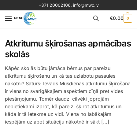
+371 20002106
,
info@mwc.lv
€
0.00
0
MENU
Atkritumu šķirošanas apmācības
skolās
Kāpēc skolās būtu jāmāca bērnus par pareizu
atkritumu šķirošanu un kā tas uzlabotu pasaules
nākotni? Saturs: Ievads Mūsdienās atkritumu šķirošana
ir viens no svarīgākajiem aspektiem cīņā pret vides
piesārņojumu. Tomēr daudzi cilvēki joprojām
nepietiekami izprot, kā pareizi šķirot atkritumus un
kāda ir tā ietekme uz vidi. Viena no labākajām
iespējām uzlabot situāciju nākotnē ir sākt […]