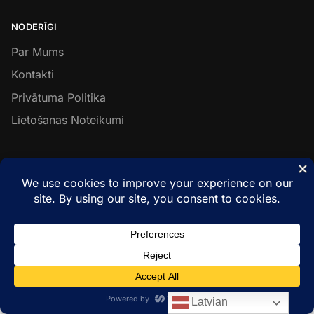
NODERĪGI
Par Mums
Kontakti
Privātuma Politika
Lietošanas Noteikumi
SEKO MUMS
Facebook
Instagram
LinkedIn
© Metal & Wood Constructions 2026
Latvian