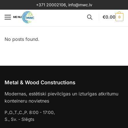
+371 20002106
,
info@mwc.lv
€
0.00
0
MENU
No posts found.
Metal & Wood Constructions
Modernas, estētiski pievilcīgas un izturīgas atkritumu
konteineru novietnes
P.,O.,T.,C.,P. 8:00 - 17:00,
S., Sv. - Slēgts