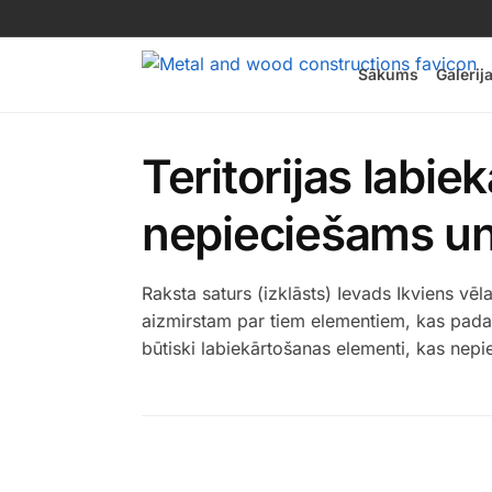
Sākums
Galerij
Teritorijas labie
nepieciešams un
Raksta saturs (izklāsts) Ievads Ikviens vēla
aizmirstam par tiem elementiem, kas padara
būtiski labiekārtošanas elementi, kas nepie