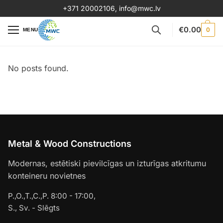
+371 20002106
,
info@mwc.lv
€
0.00
0
MENU
No posts found.
Metal & Wood Constructions
Modernas, estētiski pievilcīgas un izturīgas atkritumu
konteineru novietnes
P.,O.,T.,C.,P. 8:00 - 17:00,
S., Sv. - Slēgts