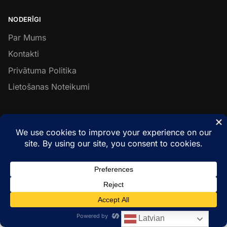
NODERĪGI
Par Mums
Kontakti
Privātuma Politika
Lietošanas Noteikumi
SEKO MUMS
Facebook
Instagram
LinkedIn
© Metal & Wood Constructions 2026
Latvian