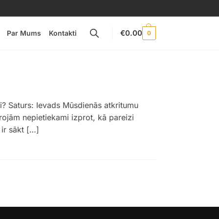
€
0.00
Par Mums
Kontakti
0
i? Saturs: Ievads Mūsdienās atkritumu
rojām nepietiekami izprot, kā pareizi
ir sākt […]