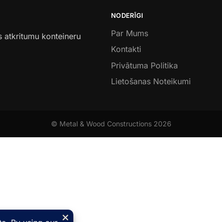
NODERĪGI
Par Mums
s atkritumu konteineru
Kontakti
Privātuma Politika
Lietošanas Noteikumi
© Metal & Wood Constructions 2026