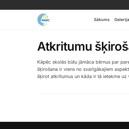
Sākums
Galerij
Atkritumu šķiro
Kāpēc skolās būtu jāmāca bērnus par parei
šķirošana ir viens no svarīgākajiem aspek
šķirot atkritumus un kāda ir tā ietekme uz