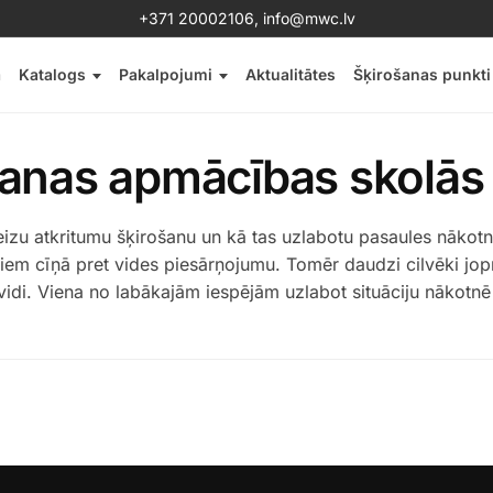
+371 20002106
,
info@mwc.lv
a
Katalogs
Pakalpojumi
Aktualitātes
Šķirošanas punkti
šanas apmācības skolās
zu atkritumu šķirošanu un kā tas uzlabotu pasaules nākotn
tiem cīņā pret vides piesārņojumu. Tomēr daudzi cilvēki jop
 vidi. Viena no labākajām iespējām uzlabot situāciju nākotnē 