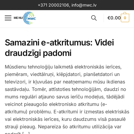
+371 20002106
,
info@mwc.lv
€
0.00
0
MENU
Samazini e-atkritumus: Videi
draudzīgi padomi
Mūsdienu tehnoloģiju laikmetā elektroniskās ierīces,
piemēram, viedtālruņi, klēpjdatori, planšetdatori un
televizori, ir kļuvušas par neatņemamu mūsu ikdienas
sastāvdaļu. Tomēr, attīstoties tehnoloģijām, daudzi no
mums regulāri atjauno savus ierīču modeļus, tādējādi
veicinot pieaugošo elektronisko atkritumu (e-
atkritumu) problēmu. E-atkritumi ir izmestas elektriskās
vai elektroniskās ierīces, kuru daudzums visā pasaulē
strauji pieaug. Nepareiza šo atkritumu utilizācija var