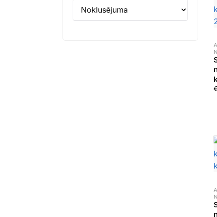
A
A
n