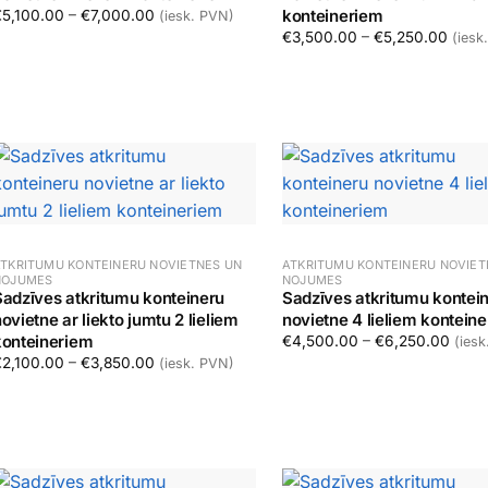
Price range: €5,100.00 through €7,000.00
konteineriem
€
5,100.00
–
€
7,000.00
(iesk. PVN)
Price
€
3,500.00
–
€
5,250.00
(iesk
Izvēlēties
Izvēlēties
TKRITUMU KONTEINERU NOVIETNES UN
ATKRITUMU KONTEINERU NOVIET
NOJUMES
NOJUMES
Sadzīves atkritumu konteineru
Sadzīves atkritumu kontei
ovietne ar liekto jumtu 2 lieliem
novietne 4 lieliem kontein
konteineriem
Price
€
4,500.00
–
€
6,250.00
(ies
Price range: €2,100.00 through €3,850.00
€
2,100.00
–
€
3,850.00
(iesk. PVN)
Izvēlēties
Izvēlēties