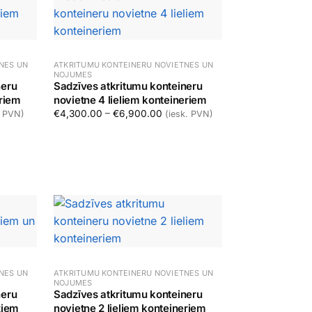
NES UN
ATKRITUMU KONTEINERU NOVIETNES UN
NOJUMES
neru
Sadzīves atkritumu konteineru
eriem
novietne 4 lieliem konteineriem
 range: €2,400.00 through €4,150.00
Price range: €4,300.00 through
€
4,300.00
–
€
6,900.00
. PVN)
(iesk. PVN)
Izvēlēties
NES UN
ATKRITUMU KONTEINERU NOVIETNES UN
NOJUMES
neru
Sadzīves atkritumu konteineru
ziem
novietne 2 lieliem konteineriem