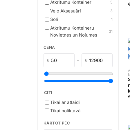
Atkritumu Konteineri
5
Velo Aksesuāri
3
Soli
1
Atkritumu Konteineru
31
Novietnes un Nojumes
CENA
–
€
€
A
n
CITI
Tikai ar atlaidi
Tikai noliktavā
KĀRTOT PĒC