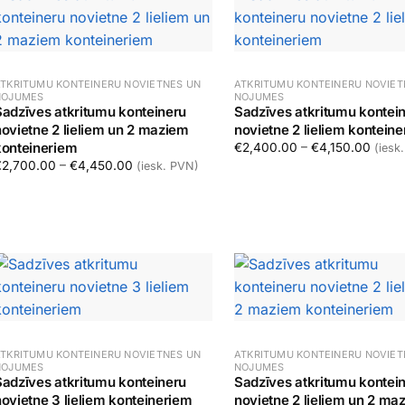
TKRITUMU KONTEINERU NOVIETNES UN
ATKRITUMU KONTEINERU NOVIET
NOJUMES
NOJUMES
Sadzīves atkritumu konteineru
Sadzīves atkritumu kontei
novietne 2 lieliem un 2 maziem
novietne 2 lieliem kontein
konteineriem
Price
€
2,400.00
–
€
4,150.00
(iesk
Price range: €2,700.00 through €4,450.00
€
2,700.00
–
€
4,450.00
(iesk. PVN)
Izvēlēties
Izvēlēties
TKRITUMU KONTEINERU NOVIETNES UN
ATKRITUMU KONTEINERU NOVIET
NOJUMES
NOJUMES
Sadzīves atkritumu konteineru
Sadzīves atkritumu kontei
ovietne 3 lieliem konteineriem
novietne 2 lieliem un 2 ma