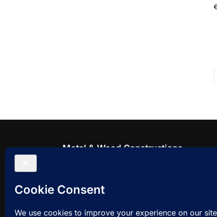
Metal & Wood Constructions
Modernas, estētiski pievilcīgas un izturīga
novietnes
P.,O.,T.,C.,P. 8:00 - 17:00,
S., Sv. - Slēgts