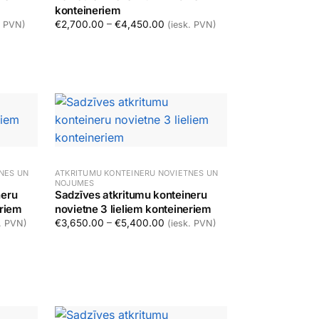
konteineriem
 range: €3,500.00 through €5,250.00
Price range: €2,700.00 through 
€
2,700.00
–
€
4,450.00
. PVN)
(iesk. PVN)
Izvēlēties
NES UN
ATKRITUMU KONTEINERU NOVIETNES UN
NOJUMES
neru
Sadzīves atkritumu konteineru
eriem
novietne 3 lieliem konteineriem
 range: €4,500.00 through €6,250.00
Price range: €3,650.00 through 
€
3,650.00
–
€
5,400.00
k. PVN)
(iesk. PVN)
Izvēlēties