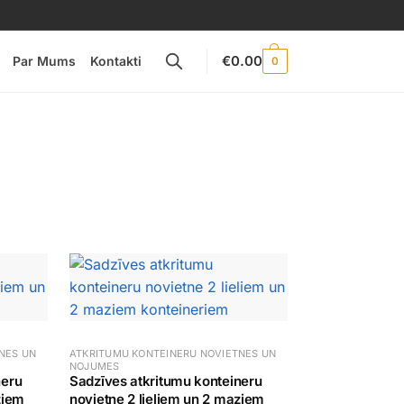
€
0.00
Par Mums
Kontakti
0
NES UN
ATKRITUMU KONTEINERU NOVIETNES UN
NOJUMES
neru
Sadzīves atkritumu konteineru
ziem
novietne 2 lieliem un 2 maziem