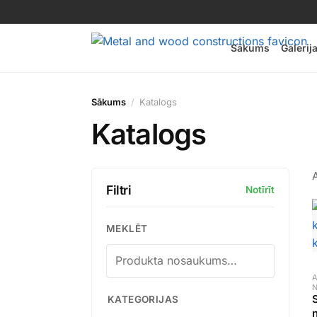
Sākums
Galerij
Sākums
Katalogs
Katalogs
A
Filtri
Notīrīt
MEKLĒT
A
KATEGORIJAS
n