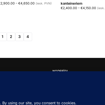
Price range: €2,900.00 through €4,650.00
konteineriem
€
2,900.00
–
€
4,650.00
(iesk. PVN)
Price
€
2,400.00
–
€
4,150.00
(iesk
Izvēlēties
Izvēlēties
1
2
3
4
NODERĪGI
Par Mums
s atkritumu konteineru
Kontakti
Privātuma Politika
Lietošanas Noteikumi