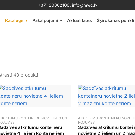
+371 20002106
,
info@mwc.lv
a
Katalogs
Pakalpojumi
Aktualitātes
Šķirošanas punkti
trasti 40 produkti
TKRITUMU KONTEINERU NOVIETNES UN
ATKRITUMU KONTEINERU NOVIET
NOJUMES
NOJUMES
Sadzīves atkritumu konteineru
Sadzīves atkritumu kontei
ovietne 4 lieliem konteineriem
novietne 2 lieliem un 2 ma