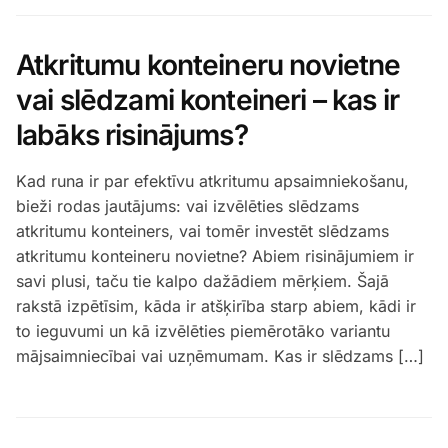
Atkritumu konteineru novietne
vai slēdzami konteineri – kas ir
labāks risinājums?
Kad runa ir par efektīvu atkritumu apsaimniekošanu,
bieži rodas jautājums: vai izvēlēties slēdzams
atkritumu konteiners, vai tomēr investēt slēdzams
atkritumu konteineru novietne? Abiem risinājumiem ir
savi plusi, taču tie kalpo dažādiem mērķiem. Šajā
rakstā izpētīsim, kāda ir atšķirība starp abiem, kādi ir
to ieguvumi un kā izvēlēties piemērotāko variantu
mājsaimniecībai vai uzņēmumam. Kas ir slēdzams […]