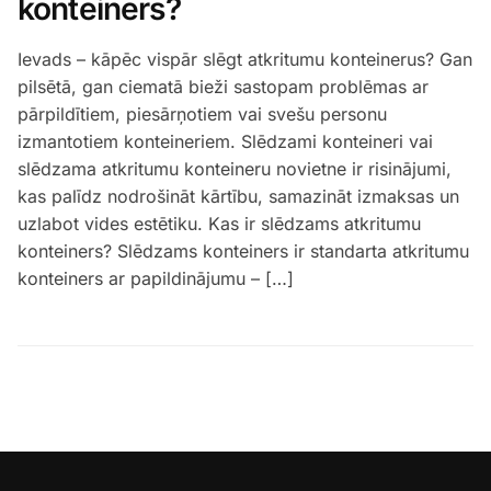
konteiners?
Ievads – kāpēc vispār slēgt atkritumu konteinerus? Gan
pilsētā, gan ciematā bieži sastopam problēmas ar
pārpildītiem, piesārņotiem vai svešu personu
izmantotiem konteineriem. Slēdzami konteineri vai
slēdzama atkritumu konteineru novietne ir risinājumi,
kas palīdz nodrošināt kārtību, samazināt izmaksas un
uzlabot vides estētiku. Kas ir slēdzams atkritumu
konteiners? Slēdzams konteiners ir standarta atkritumu
konteiners ar papildinājumu – […]