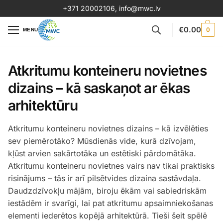
+371 20002106
,
info@mwc.lv
€
0.00
0
MENU
Atkritumu konteineru novietnes
dizains – kā saskaņot ar ēkas
arhitektūru
Atkritumu konteineru novietnes dizains – kā izvēlēties
sev piemērotāko? Mūsdienās vide, kurā dzīvojam,
kļūst arvien sakārtotāka un estētiski pārdomātāka.
Atkritumu konteineru novietnes vairs nav tikai praktisks
risinājums – tās ir arī pilsētvides dizaina sastāvdaļa.
Daudzdzīvokļu mājām, biroju ēkām vai sabiedriskām
iestādēm ir svarīgi, lai pat atkritumu apsaimniekošanas
elementi iederētos kopējā arhitektūrā. Tieši šeit spēlē