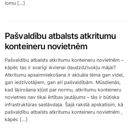
lomu […]
Pašvaldību atbalsts atkritumu
konteineru novietnēm
Pašvaldību atbalsts atkritumu konteineru novietnēm –
kāpēc tas ir svarīgi ikvienai daudzdzīvokļu mājai?
Atkritumu apsaimniekošana ir aktuāla tēma gan videi,
gan iedzīvotājiem, gan arī pašvaldībām. Mūsdienās,
kad šķirošana kļūst par normu, atkritumu konteineru
novietnes nav tikai ērtības jautājums – tās ir būtiska
infrastruktūras sastāvdaļa. Šajā rakstā apskatīsim, kā
pašvaldību atbalsts atkritumu konteineru novietnēm ,
kāpēc […]