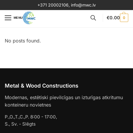
+371 20002106
,
info@mwc.lv
€
0.00
0
MENU
No posts found.
Metal & Wood Constructions
Modernas, estētiski pievilcīgas un izturīgas atkritumu
konteineru novietnes
P.,O.,T.,C.,P. 8:00 - 17:00,
S., Sv. - Slēgts