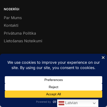
NODERĪGI
Par Mums
Kontakti
Privātuma Politika
Lietošanas Noteikumi
SEKO MUMS
Facebook
Instagram
LinkedIn
© Metal & Wood Constructions 2026
Latvian